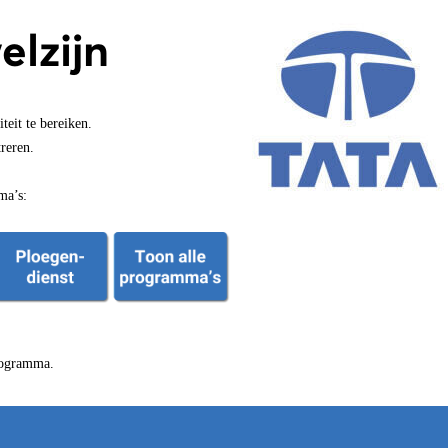
elzijn
teit te bereiken.
treren.
ma’s:
programma.