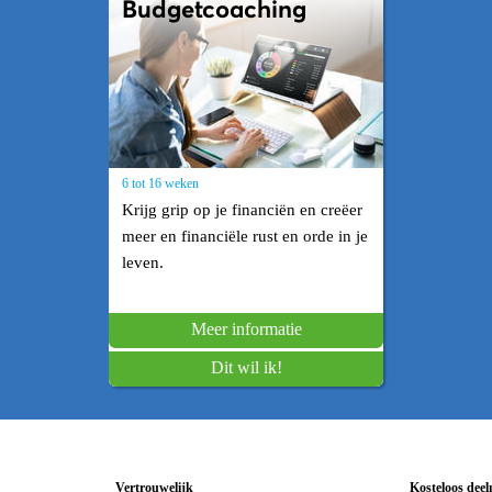
Budgetcoaching
6 tot 16 weken
Krijg grip op je financiën en creëer
meer en financiële rust en orde in je
leven.
Meer informatie
Dit wil ik!
Vertrouwelijk
Kosteloos dee