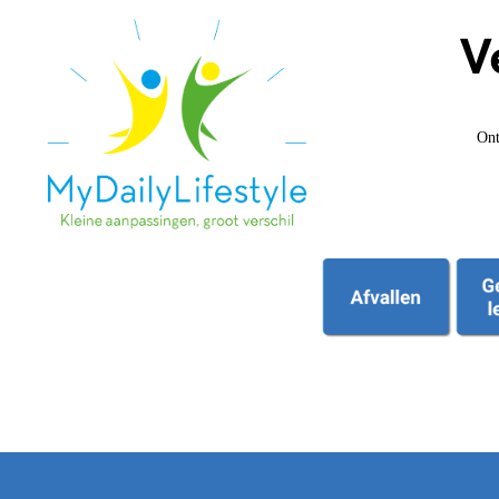
V
Ont