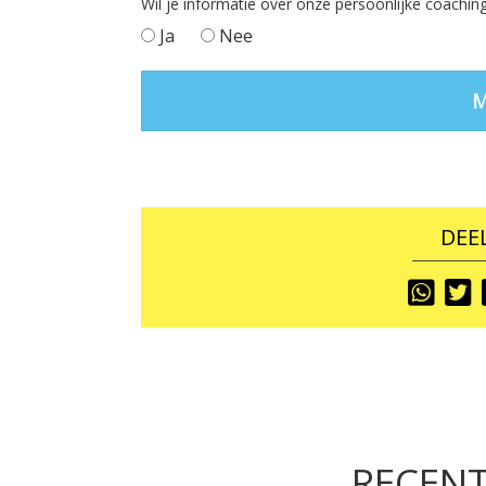
Wil je informatie over onze persoonlijke coach
Ja
Nee
DEEL
Share
S
To
T
RECENT