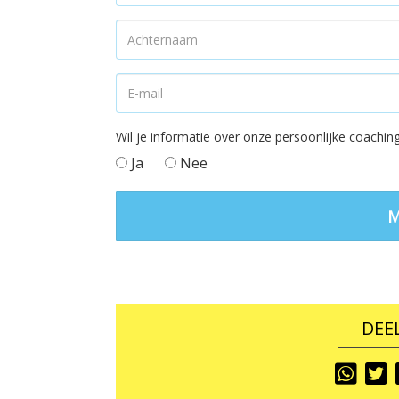
Wil je informatie over onze persoonlijke coach
Ja
Nee
DEEL
Share
S
To
T