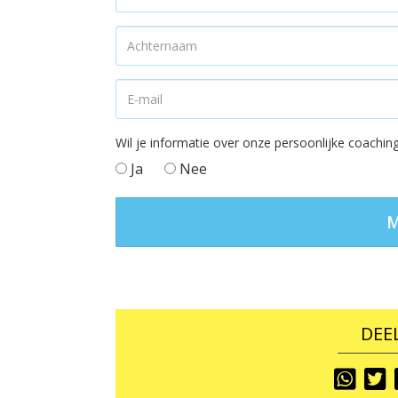
Wil je informatie over onze persoonlijke coach
Ja
Nee
DEEL
Share
S
To
T