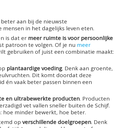
g beter aan bij de nieuwste
e mensen in het dagelijks leven eten.
n is dat er
meer ruimte is voor persoonlijke
ast patroon te volgen. Of je nu
meer
ilt gebruiken of juist een combinatie maakt:
 op
plantaardige voeding
. Denk aan groente,
peulvruchten. Dit komt doordat deze
id én vaak beter passen binnen een
e en ultrabewerkte producten
. Producten
rzadigd vet vallen sneller buiten de Schijf.
: hoe minder bewerkt, hoe beter.
estemd op
verschillende doelgroepen
. Denk