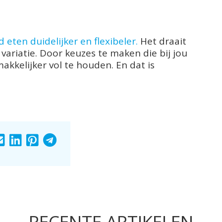
eten duidelijker en flexibeler.
Het draait
variatie. Door keuzes te maken die bij jou
kkelijker vol te houden. En dat is
ARE
SHARE
SHARE
SHARE
SHARE
TO
TO
TO
TO
RECENTE ARTIKELEN