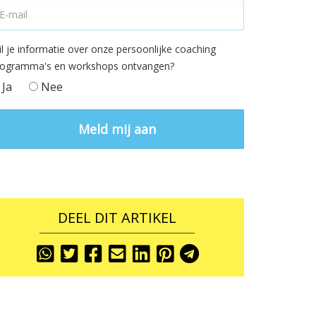
l je informatie over onze persoonlijke coaching
rogramma's en workshops ontvangen?
Ja
Nee
DEEL DIT ARTIKEL
Share
Share
Share
Share
Share
Share
Share
To
To
To
To
To
To
To