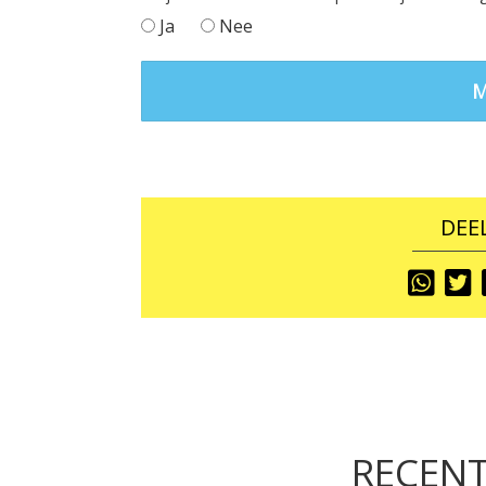
Ja
Nee
DEEL
Share
S
To
T
RECENT