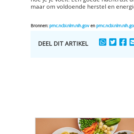
maar om voldoende herstel en energi
Bronnen:
pmc.ncbi.nlm.nih.gov
en
pmc.ncbi.nlm.nih.g
DEEL DIT ARTIKEL
SHARE
SHARE
SH
TO
TO
TO