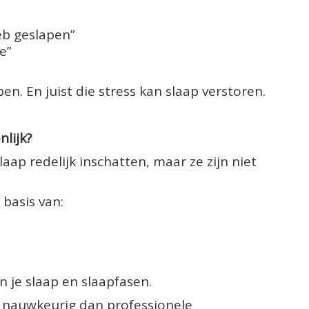
heb geslapen”
e”
n. En juist die stress kan slaap verstoren.
lijk?
p redelijk inschatten, maar ze zijn niet
basis van:
 je slaap en slaapfasen.
r nauwkeurig dan professionele