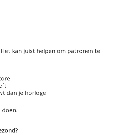
. Het kan juist helpen om patronen te
core
eft
wt dan je horloge
 doen.
gezond?