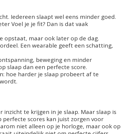
acht. Iedereen slaapt wel eens minder goed.
er Voel je je fit? Dan is dat vaak
s je opstaat, maar ook later op de dag.
oordeel. Een wearable geeft een schatting,
 ontspanning, beweging en minder
p slaap dan een perfecte score.
n: hoe harder je slaap probeert af te
 wordt.
nzicht te krijgen in je slaap. Maar slaap is
 perfecte scores kan juist zorgen voor
aarom niet alleen op je horloge, maar ook op
aait uiteindelijk niet om perfecte cijfers,