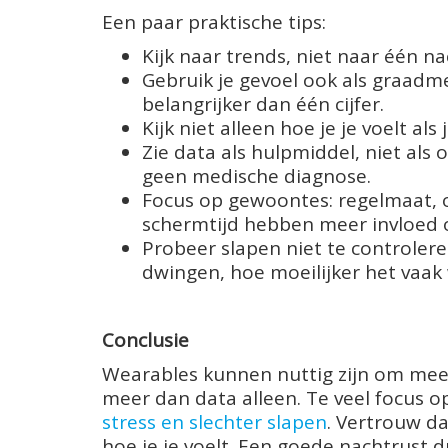
Een paar praktische tips:
Kijk naar trends, niet naar één n
Gebruik je gevoel ook als graadmet
belangrijker dan één cijfer.
Kijk niet alleen hoe je je voelt al
Zie data als hulpmiddel, niet als 
geen medische diagnose.
Focus op gewoontes: regelmaat,
schermtijd hebben meer invloed o
Probeer slapen niet te controlere
dwingen, hoe moeilijker het vaak
Conclusie
Wearables kunnen nuttig zijn om meer i
meer dan data alleen. Te veel focus op
stress en slechter slapen
. Vertrouw d
hoe je je voelt. Een goede nachtrust dr