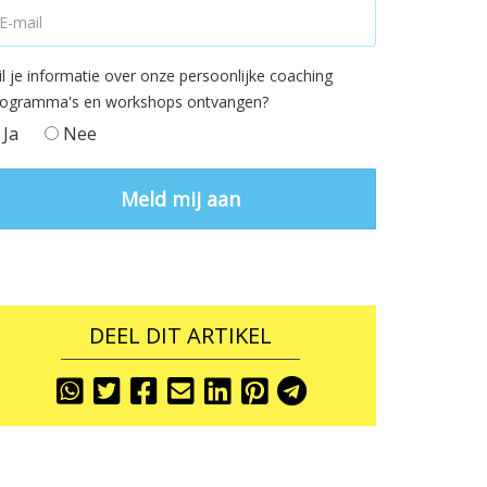
l je informatie over onze persoonlijke coaching
rogramma's en workshops ontvangen?
Ja
Nee
DEEL DIT ARTIKEL
Share
Share
Share
Share
Share
Share
Share
To
To
To
To
To
To
To