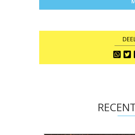
DEEL
Share
S
To
T
RECENT