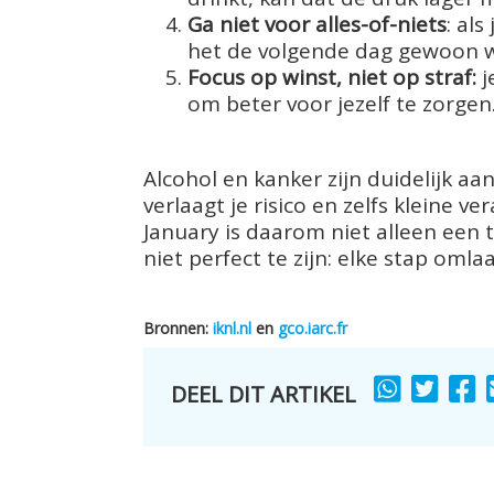
Ga niet voor alles-of-niets
: al
het de volgende dag gewoon w
Focus op winst, niet op straf:
j
om beter voor jezelf te zorgen
Alcohol en kanker zijn duidelijk a
verlaagt je risico en zelfs kleine 
January is daarom niet alleen een 
niet perfect te zijn: elke stap omla
Bronnen:
iknl.nl
en
gco.iarc.fr
DEEL DIT ARTIKEL
SHARE
SHARE
S
TO
TO
T