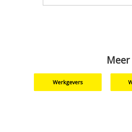
Meer 
Werkgevers
W