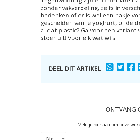
Tegenwoordig zijn er ontelbare bak
zonder vakverdeling, zelfs in versch
bedenken of er is wel een bakje voo
gescheiden van je yoghurt, of de dr
al dat plastic? Ga voor een variant 
stoer uit! Voor elk wat wils.
DEEL DIT ARTIKEL
SHARE
SHARE
S
TO
TO
T
ONTVANG O
Meld je hier aan om onze wekeli