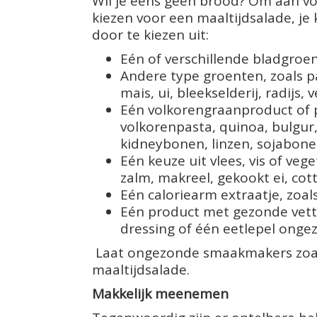
Wil je eens geen brood? Om aan v
kiezen voor een maaltijdsalade, je
door te kiezen uit:
Eén of verschillende bladgroente
Andere type groenten, zoals 
mais, ui, bleekselderij, radijs, 
Eén volkorengraanproduct of pe
volkorenpasta, quinoa, bulgur
kidneybonen, linzen, sojabonen
Eén keuze uit vlees, vis of vege
zalm, makreel, gekookt ei, cot
Eén caloriearm extraatje, zoals
Eén product met gezonde vett
dressing of één eetlepel onge
Laat ongezonde smaakmakers zoals
maaltijdsalade.
Makkelijk meenemen