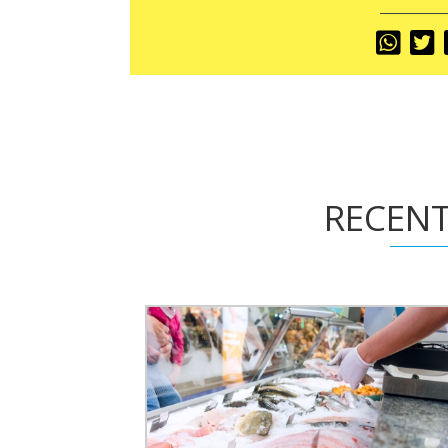
Share
S
To
T
RECENT