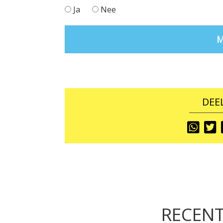
Ja
Nee
DEEL
Share
S
To
T
RECENT