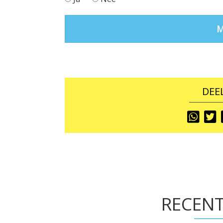
DEEL
Share
S
To
T
RECENT