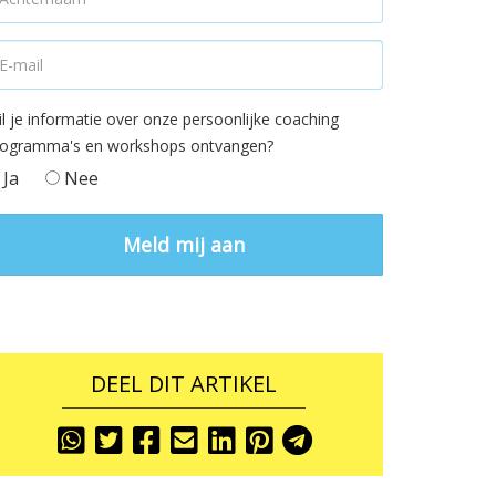
l je informatie over onze persoonlijke coaching
rogramma's en workshops ontvangen?
Ja
Nee
DEEL DIT ARTIKEL
Share
Share
Share
Share
Share
Share
Share
To
To
To
To
To
To
To