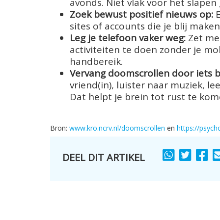
avonds. Niet vlak voor het slapen
Zoek bewust positief nieuws op:
E
sites of accounts die je blij make
Leg je telefoon vaker weg:
Zet mel
activiteiten te doen zonder je mob
handbereik.
Vervang doomscrollen door iets b
vriend(in), luister naar muziek, l
Dat helpt je brein tot rust te kom
Bron:
www.kro.ncrv.nl/doomscrollen
en
https://psych
DEEL DIT ARTIKEL
SHARE
SHARE
SH
TO
TO
TO