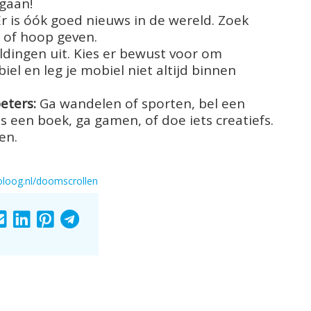
 gaan!
r is óók goed nieuws in de wereld. Zoek
n of hoop geven.
dingen uit. Kies er bewust voor om
iel en leg je mobiel niet altijd binnen
eters:
Ga wandelen of sporten, bel een
ees een boek, ga gamen, of doe iets creatiefs.
en.
oloog.nl/doomscrollen
ARE
SHARE
SHARE
SHARE
SHARE
TO
TO
TO
TO