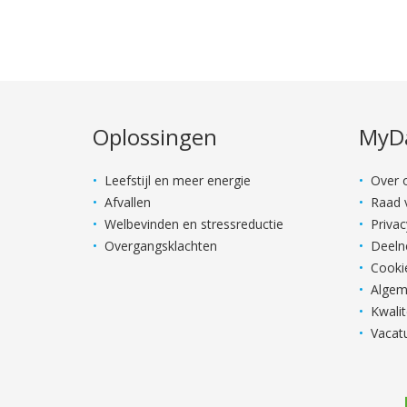
Oplossingen
MyDa
Leefstijl en meer energie
Over 
Afvallen
Raad 
Welbevinden en stressreductie
Priva
Overgangsklachten
Deeln
Cookie
Algem
Kwalit
Vacat