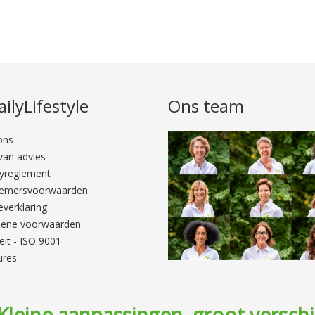
ilyLifestyle
Ons team
ons
van advies
cyreglement
emersvoorwaarden
verklaring
ene voorwaarden
eit - ISO 9001
ures
Kleine aanpassingen, groot verschi